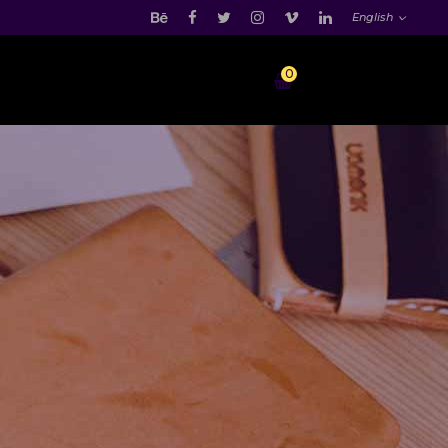
English
0
 of movies
Recstartoken