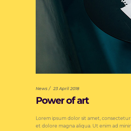
News
23 April 2018
Power of art
Lorem ipsum dolor sit amet, consectetur 
et dolore magna aliqua. Ut enim ad minim