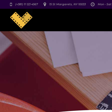
(+381) 11 123 4567
15 St Margarets, NY 10033
Mon - Sat