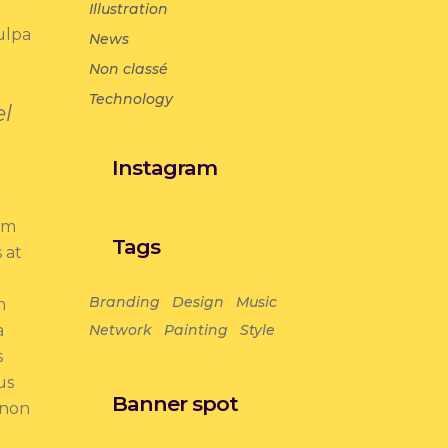
Illustration
ulpa
News
Non classé
Technology
l
Instagram
um
Tags
 at
Branding
Design
Music
n
a
Network
Painting
Style
s
us
Banner spot
 non