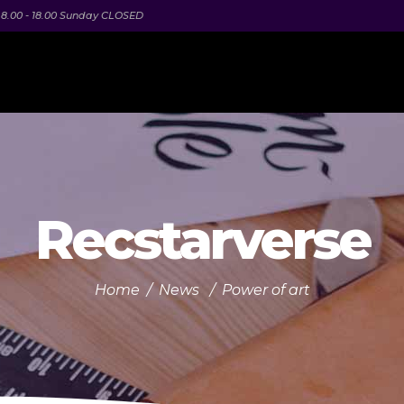
 8.00 - 18.00 Sunday CLOSED
Metaverse
Recstarverse
Home
/
News
/
Power of art