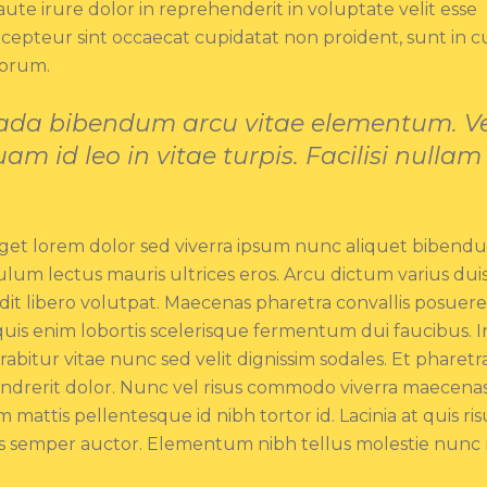
te irure dolor in reprehenderit in voluptate velit esse
Excepteur sint occaecat cupidatat non proident, sunt in c
borum.
da bibendum arcu vitae elementum. Ve
am id leo in vitae turpis. Facilisi nullam
 Eget lorem dolor sed viverra ipsum nunc aliquet bibend
lum lectus mauris ultrices eros. Arcu dictum varius duis
it libero volutpat. Maecenas pharetra convallis posuere
quis enim lobortis scelerisque fermentum dui faucibus. I
bitur vitae nunc sed velit dignissim sodales. Et pharetr
hendrerit dolor. Nunc vel risus commodo viverra maecena
mattis pellentesque id nibh tortor id. Lacinia at quis ris
 cras semper auctor. Elementum nibh tellus molestie nunc